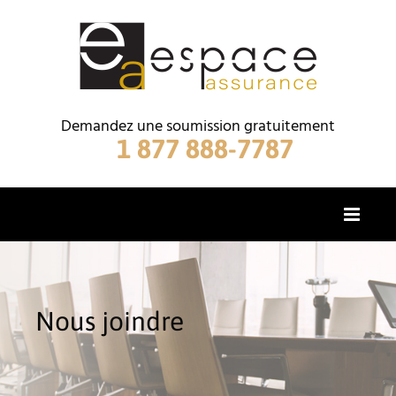
Skip
to
content
Demandez une soumission gratuitement
1 877 888-7787
Nous joindre