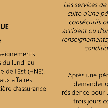
Les services de 
suite d’une pé
consécutifs o
QUE
accident ou d’u
renseignements, 
e
conditio
nseignements
s du lundi au
 de l’Est (HNE).
Après une pér
aux affaires
demander qu
tière d’assurance
résidence pour 
trois jours c