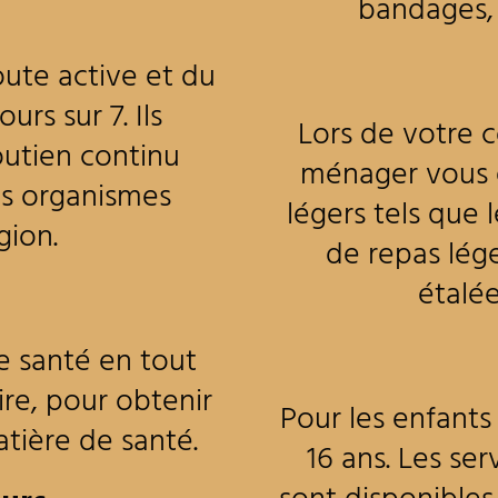
bandages, n
oute active et du
urs sur 7. Ils
Lors de votre c
outien continu
ménager vous e
es organismes
légers tels que l
gion.
de repas lég
étalée
e santé en tout
ire, pour obtenir
Pour les enfant
tière de santé.
16 ans. Les se