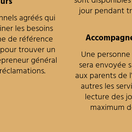
sont disponible
eurs
jour pendant tr
nnels agréés qui
ner les besoins
Accompagne
me de référence
e pour trouver un
Une personne 
repreneur général
sera envoyée su
 réclamations.
aux parents de l
autres les serv
lecture des j
maximum de 