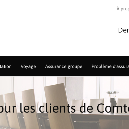
À pro
Dem
tation
Voyage
Assurance groupe
Problème d’assur
r les clients de Comto