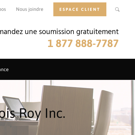
pos
Nous joindre
ESPACE CLIENT
andez une soumission gratuitement
1 877 888-7787
ance
is Roy Inc.