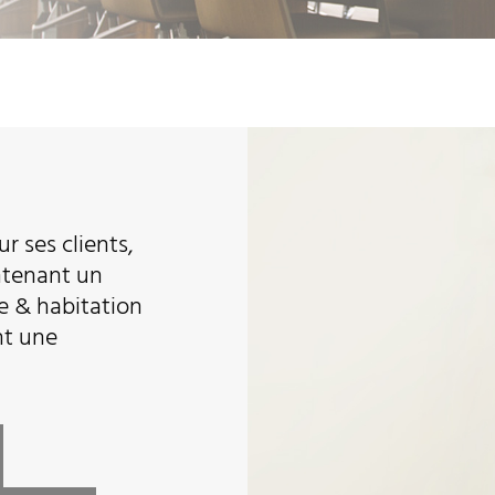
r ses clients,
intenant un
e & habitation
nt une