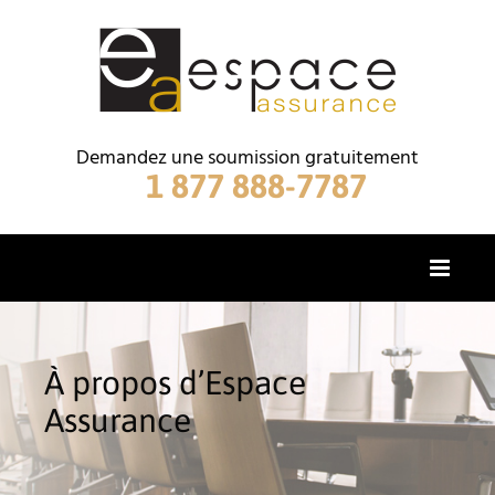
Skip
to
content
Demandez une soumission gratuitement
1 877 888-7787
À propos d’Espace
Assurance